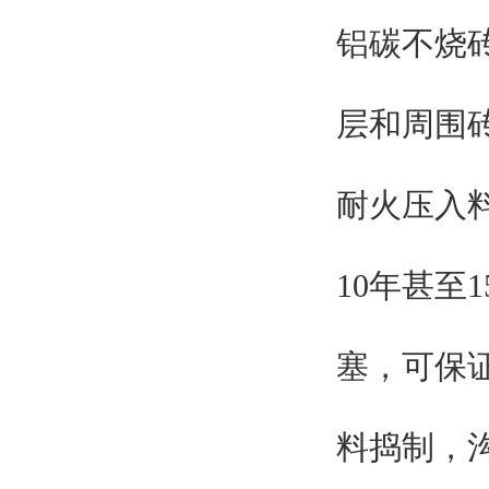
铝碳不烧
层和周围
耐火压入
10年甚至
塞，可保
料捣制，沟