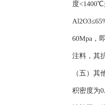
度<140
Al2O3≤
60Mpa
注料，其
（五）其
积密度为0