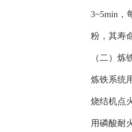
3~5min
粉，其寿命为
（二）炼
炼铁系统
烧结机点
用磷酸耐