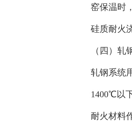
窑保温时
硅质耐火
（四）轧
轧钢系统
1400℃
耐火材料