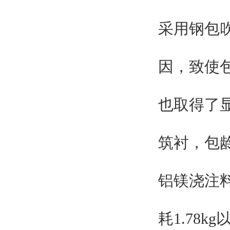
采用钢包
因，致使
也取得了显
筑衬，包龄
铝镁浇注
耗1.78