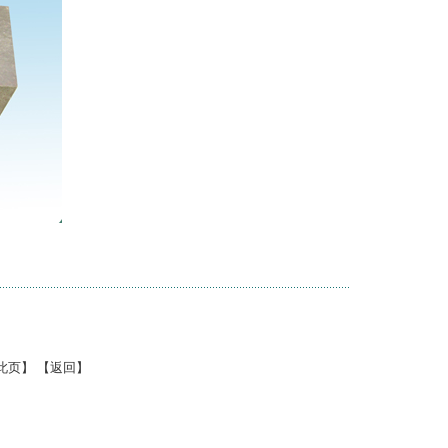
此页
】 【
返回
】