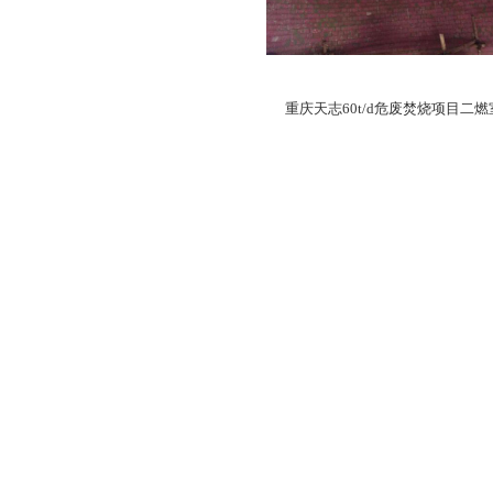
重庆天志60t/d危废焚烧项目二燃
1
2
3