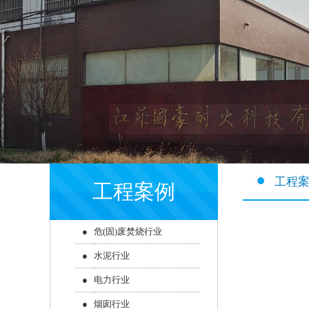
工程
工程案例
●
危(固)废焚烧行业
●
水泥行业
●
电力行业
●
烟囱行业